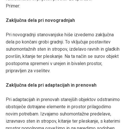
Primer:
Zaključna dela pri novogradnjah
Pri novogradnji stanovanjske hiše izvedemo zaključna
dela po končani grobi gradnji. To vključuje postavitev
suhomontažnih sten in stropov, izdelavo ravnih in gladkih
površin, kitanje ter pleskanje. Na ta način se surov objekt
postopoma spremeni v urejen in bivalen prostor,
pripravljen za vselitev.
Zaključna dela pri adaptacijah in prenovah
Pri adaptacijah in prenovah starejših objektov odstranimo
obstoječe dotrajane elemente in prostor prilagodimo
novim potrebam. Izvajamo suhomontažne predelave,
izravnavo sten in stropov, kitanje ter pleskanje, s katerimi
prostor popolnoma osvežimo in ga naredimo sodoben,