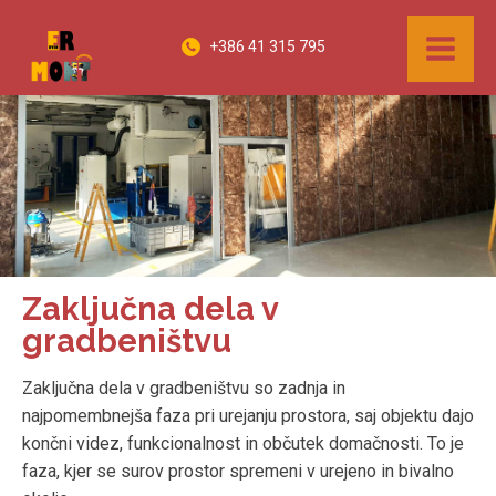
+386 41 315 795
Zaključna dela v
gradbeništvu
Zaključna dela v gradbeništvu so zadnja in
najpomembnejša faza pri urejanju prostora, saj objektu dajo
končni videz, funkcionalnost in občutek domačnosti. To je
faza, kjer se surov prostor spremeni v urejeno in bivalno