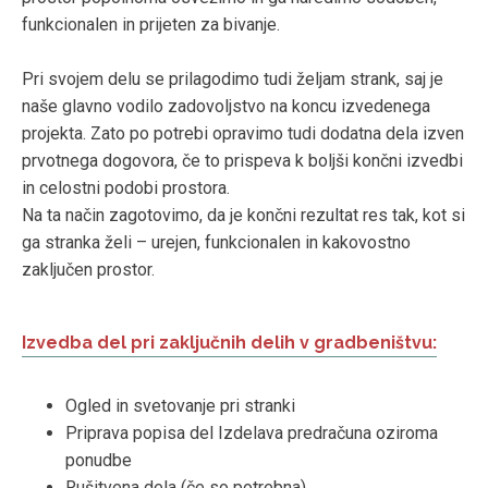
funkcionalen in prijeten za bivanje.
Pri svojem delu se prilagodimo tudi željam strank, saj je
naše glavno vodilo zadovoljstvo na koncu izvedenega
projekta. Zato po potrebi opravimo tudi dodatna dela izven
prvotnega dogovora, če to prispeva k boljši končni izvedbi
in celostni podobi prostora.
Na ta način zagotovimo, da je končni rezultat res tak, kot si
ga stranka želi – urejen, funkcionalen in kakovostno
zaključen prostor.
Izvedba del pri zaključnih delih v gradbeništvu:
Ogled in svetovanje pri stranki
Priprava popisa del Izdelava predračuna oziroma
ponudbe
Rušitvena dela (če so potrebna)