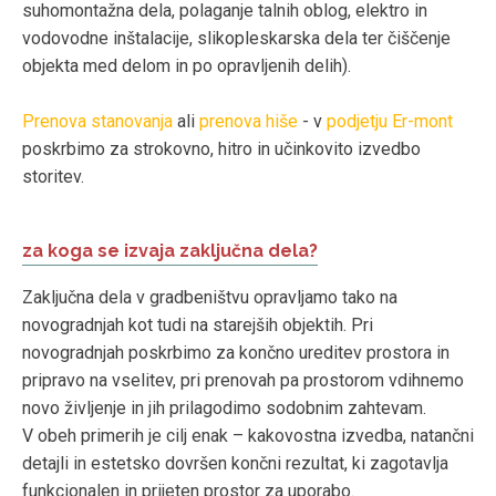
suhomontažna dela, polaganje talnih oblog, elektro in
vodovodne inštalacije, slikopleskarska dela ter čiščenje
objekta med delom in po opravljenih delih).
Prenova stanovanja
ali
prenova hiše
- v
podjetju Er-mont
poskrbimo za strokovno, hitro in učinkovito izvedbo
storitev.
za koga se izvaja zaključna dela?
Zaključna dela v gradbeništvu opravljamo tako na
novogradnjah kot tudi na starejših objektih. Pri
novogradnjah poskrbimo za končno ureditev prostora in
pripravo na vselitev, pri prenovah pa prostorom vdihnemo
novo življenje in jih prilagodimo sodobnim zahtevam.
V obeh primerih je cilj enak – kakovostna izvedba, natančni
detajli in estetsko dovršen končni rezultat, ki zagotavlja
funkcionalen in prijeten prostor za uporabo.