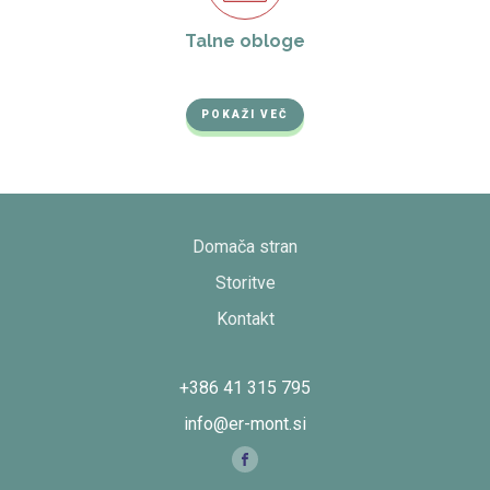
Talne obloge
POKAŽI VEČ
Domača stran
Storitve
Kontakt
+386 41 315 795
info@er-mont.si