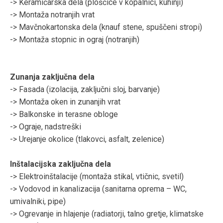
-> Keramičarska dela (ploščice v kopalnici, kuhinji)
-> Montaža notranjih vrat
-> Mavčnokartonska dela (knauf stene, spuščeni stropi)
-> Montaža stopnic in ograj (notranjih)
Zunanja zaključna dela
-> Fasada (izolacija, zaključni sloj, barvanje)
-> Montaža oken in zunanjih vrat
-> Balkonske in terasne obloge
-> Ograje, nadstreški
-> Urejanje okolice (tlakovci, asfalt, zelenice)
Inštalacijska zaključna dela
-> Elektroinštalacije (montaža stikal, vtičnic, svetil)
-> Vodovod in kanalizacija (sanitarna oprema – WC,
umivalniki, pipe)
-> Ogrevanje in hlajenje (radiatorji, talno gretje, klimatske